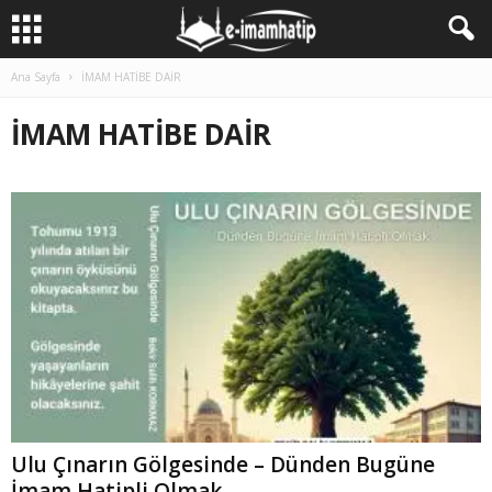
Ana Sayfa
İMAM HATİBE DAİR
İMAM HATİBE DAİR
Ulu Çınarın Gölgesinde – Dünden Bugüne
İmam Hatipli Olmak