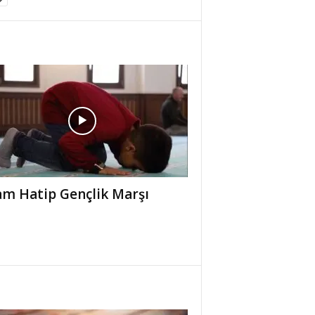
m Hatip Gençlik Marşı