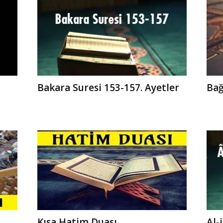
Bakara Suresi 153-157. Ayetler
Bağ
Kısa Hatim Duası
Al-