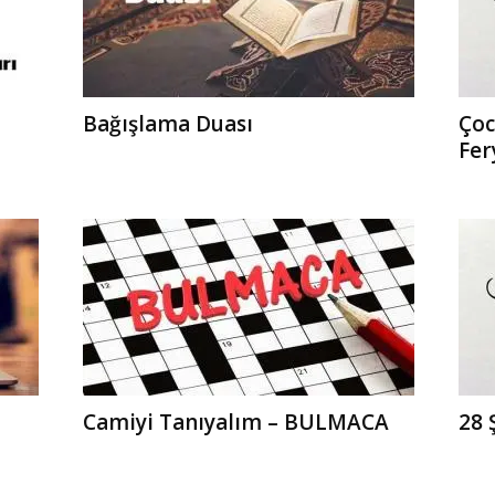
Bağışlama Duası
Çoc
Fer
Camiyi Tanıyalım – BULMACA
28 