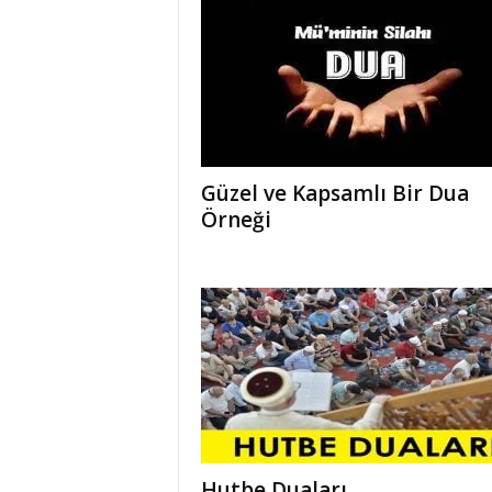
Güzel ve Kapsamlı Bir Dua
Örneği
Hutbe Duaları