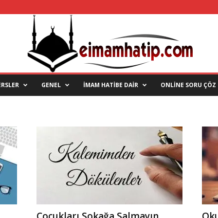
ERSLER
GENEL
İMAM HATİBE DAİR
ONLİNE SORU ÇÖZ
Çocukları Sokağa Salmayın
Oku