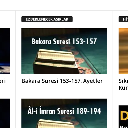
EZBERLENECEK AŞIRLAR
Hİ
eri
Bakara Suresi 153-157. Ayetler
Sık
Kur