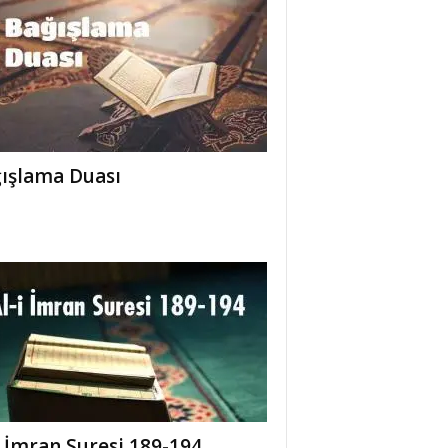
ışlama Duası
i İmran Suresi 189-194.