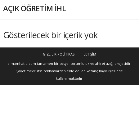
AÇIK ÖĞRETİM İHL
Gösterilecek bir içerik yok
GİZLİLİK POLİTİKASI
İLETİŞİM
eimamhatip.com tamamen bir sosyal sorumluluk ve ahiret azığı projesidir.
Şayet mevcutsa reklamlardan elde edilen kazanç hayır işlerinde
kullanılmaktadır.