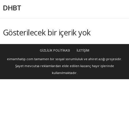
DHBT
Gösterilecek bir içerik yok
GİZLİLİK POLİTİKASI
İLETİŞİM
eimamhatip.com tamamen bir sosyal sorumluluk ve ahiret azığı projesidir.
Şayet mevcutsa reklamlardan elde edilen kazanç hayır işlerinde
kullanılmaktadır.