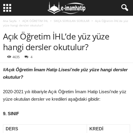
Ana Sayfa
AÇIK ÖĞRETİM İHL
SIKÇA SORULAN SORULAR
Açık Öğretim İHL’de yüz
yüze hangi dersler okutulur?
Açık Öğretim İHL’de yüz yüze
hangi dersler okutulur?
4635
4
#Açık Öğretim İmam Hatip Lisesi’nde yüz yüze hangi dersler
okutulur?
2020-2021 yılı itibariyle Açık Öğretim İmam Hatip Lisesi’nde yüz
yüze okutulan dersler ve kredileri aşağıdaki gibidir:
9. SINIF
DERS
KREDİ