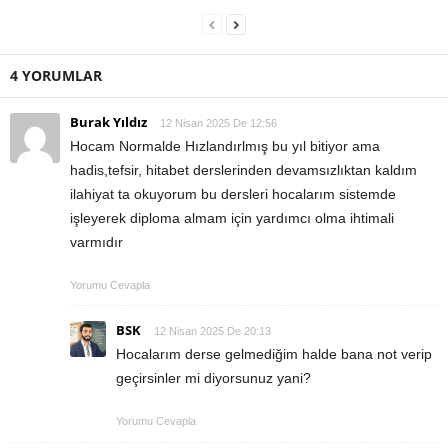
4 YORUMLAR
Burak Yıldız
12 Nisan 2025 De 12:56
Hocam Normalde Hızlandırlmış bu yıl bitiyor ama
hadis,tefsir, hitabet derslerinden devamsızlıktan kaldım
ilahiyat ta okuyorum bu dersleri hocalarım sistemde
işleyerek diploma almam için yardımcı olma ihtimali
varmıdır
Yorumu Cevapla
BSK
12 Nisan 2025 De 20:13
Hocalarım derse gelmediğim halde bana not verip
geçirsinler mi diyorsunuz yani?
Yorumu Cevapla