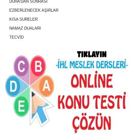
DUHA'DAN SONRASI
EZBERLENECEK AŞIRLAR
KISA SURELER
NAMAZ DUALARI
TECVİD