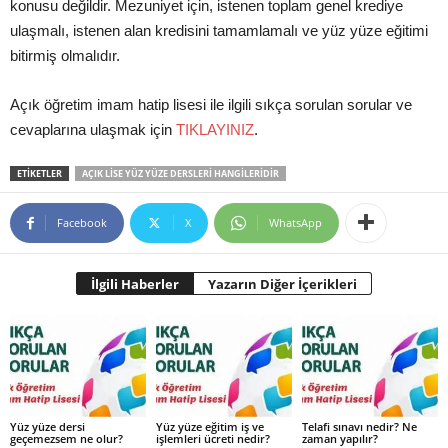
konusu değildir. Mezuniyet için, istenen toplam genel krediye
ulaşmalı, istenen alan kredisini tamamlamalı ve yüz yüze eğitimi
bitirmiş olmalıdır.
Açık öğretim imam hatip lisesi ile ilgili sıkça sorulan sorular ve
cevaplarına ulaşmak için
TIKLAYINIZ
.
ETIKETLER
AÇIK LISE YÜZ YÜZE DERSLERI HANGILERIDIR
Facebook
X
WhatsApp
İlgili Haberler
Yazarın Diğer İçerikleri
Yüz yüze dersi
Yüz yüze eğitim iş ve
Telafi sınavı nedir? Ne
geçemezsem ne olur?
işlemleri ücreti nedir?
zaman yapılır?