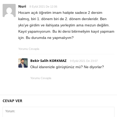
Nuri
8 Eylül 2021 De 12:06
Hocam açık öğretim imam hatipte sadece 2 dersim
kalmış, biri 1. dönem biri de 2. dönem dersleridir. Ben
yks’ye girdim ve ilahiyata yerleştim ama mezun değilim.
Kayıt yapamıyorum. Bu iki dersi bitirmeliyim kayıt yapmam
için. Bu durumda ne yapmalıyım?
Yorumu Cevapla
Bekir Salih KORKMAZ
9 Eylül 2021 De 23:07
Okul idarenizle görüştünüz mü? Ne diyorlar?
Yorumu Cevapla
CEVAP VER